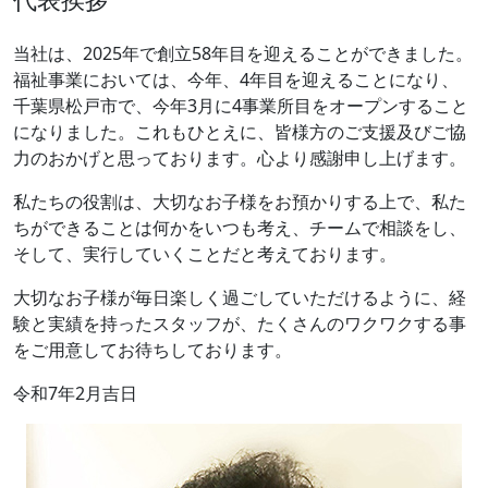
2026.07.06
当社は、2025年で創立58年目を迎えることができました。
支援プログラム【ソレイユ(放課後等デイサー
福祉事業においては、今年、4年目を迎えることになり、
ビス)】
千葉県松戸市で、今年3月に4事業所目をオープンすること
になりました。これもひとえに、皆様方のご支援及びご協
2026.07.01
力のおかげと思っております。心より感謝申し上げます。
保護者等からの事業所評価の集計結果【ソレ
私たちの役割は、大切なお子様をお預かりする上で、私た
イユ工房】
ちができることは何かをいつも考え、チームで相談をし、
そして、実行していくことだと考えております。
2026.07.01
大切なお子様が毎日楽しく過ごしていただけるように、経
事業所における自己評価総括表【ソレイユ工
験と実績を持ったスタッフが、たくさんのワクワクする事
房】
をご用意してお待ちしております。
2026.07.01
令和7年2月吉日
保護者等からの事業所評価の集計結果【ソレ
イユ2】