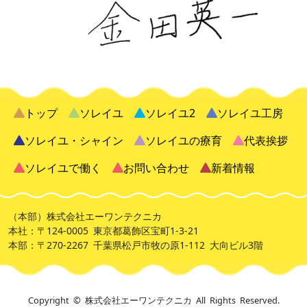
2026.07.01
自己評価表【ソレイユ2】
2026.07.01
自己評価表【ソレイユ】
トップ
ソレイユ
ソレイユ2
ソレイユ工房
2026.07.01
ソレイユ・シャイン
ソレイユの療育
代表挨拶
事業所安全計画【ソレイユ・シャイン】
ソレイユで働く
お問い合わせ
新着情報
2026.07.01
事業所安全計画【ソレイユ工房】
（本部）株式会社エーワンテクニカ
2026.07.01
本社：〒124-0005 東京都葛飾区宝町1-3-21
本部：〒270-2267 千葉県松戸市牧の原1-112 大向ビル3階
事業所安全計画【ソレイユ2】
2026.07.01
事業所安全計画【ソレイユ】
Copyright © 株式会社エーワンテクニカ All Rights Reserved.